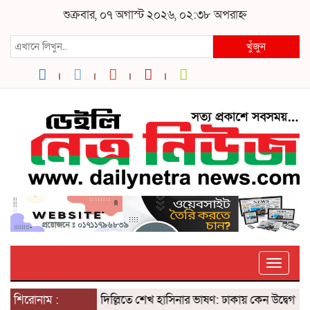
শুক্রবার, ০৭ অগাস্ট ২০২৬, ০২:৩৮ অপরাহ্ন
খুঁজুন
Toggle
শিরোনাম :
দিল্লিতে শেখ হাসিনার ভাষণ: ঢাকায় কেন উদ্বেগ? ৫ আগ