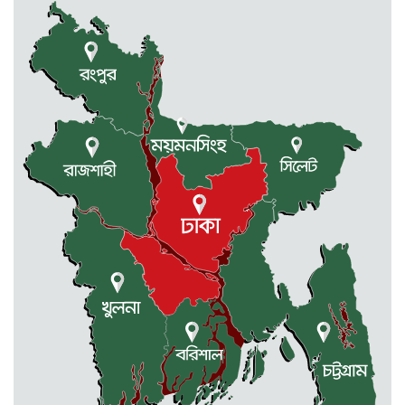
রাজধানীর তিন ক্যাম্পাসে ছাত্রদল-
ছাত্রশিবির দফায় দফায় সংঘর্ষ
সরকারের ফ্যামিলি কার্ড কার্যক্রম
বাস্তবায়নে ব্যয় ২০০০ কোটি টাকা
মোহনগঞ্জে কর্মস্থলেই অসুস্থ- রক্তবমির পর
প্রাণ গেল স্বাস্থ্য কর্মকর্তার
কুড়িগ্রামে বন্যাদুর্গতদের জন্য বরাদ্দকৃত
৩০ মেট্রিক টন চাল,একমুঠোও জোটেনি
ক্ষতিগ্রস্ত মানুষের ভাগ্যে
জুলাই ব্যবসা ও হাদি ব্যবসা চালু রাখতে