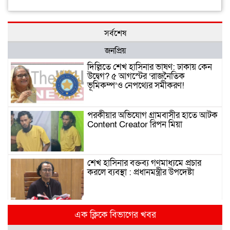
সর্বশেষ
জনপ্রিয়
দিল্লিতে শেখ হাসিনার ভাষণ: ঢাকায় কেন
উদ্বেগ? ৫ আগস্টের ‘রাজনৈতিক
ভূমিকম্প’ও নেপথ্যের সমীকরণ!
পরকীয়ার অভিযোগ গ্রামবাসীর হাতে আটক
Content Creator রিপন মিয়া
শেখ হাসিনার বক্তব্য গণমাধ্যমে প্রচার
করলে ব্যবস্থা : প্রধানমন্ত্রীর উপদেষ্টা
দিল্লিতে হাসিনার গণমাধ্যমে ভাষণ নিয়ে যা
এক ক্লিকে বিভাগের খবর
বলছে ভারত