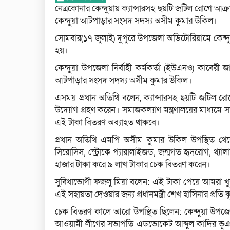
নেত্রকোনার কেন্দুয়ায় ক্যান্সারসহ ছয়টি জটিল রোগে আক
কেন্দুয়া আটপাড়ার সংসদ সদস্য অসীম কুমার উকিল।
সোমবার(১৭ জুলাই) দুপুরে উপজেলা অডিটোরিয়ামে কেন্
হয়।
কেন্দুয়া উপজেলা নির্বাহী কর্মকর্তা (ইউএনও) কাবেরী জা
আটপাড়ার সংসদ সদস্য অসীম কুমার উকিল।
এসময় প্রধান অতিথি বলেন, ক্যান্সারসহ ছয়টি জটিল রোগে
উদ্যোগ গ্রহণ করেন। সমাজকল্যাণ মন্ত্রণালয়ের মাধ্
এই টাকা বিতরণ অব্যাহত থাকবে।
প্রধান অতিথি এমপি অসীম কুমার উকিল উপস্থিত থেকে
সিরোসিস, স্ট্রোকে প্যারালাইজড, জন্মগত হৃদরোগ, থ্যা
হাজার টাকা করে ৯ লাখ টাকার চেক বিতরণ করেন।
সুবিধাভোগী ফজলু মিয়া বলেন: এই টাকা পেয়ে আমরা খ
এই সহায়তা দেওয়ার জন্য প্রধানমন্ত্রী শেখ হাসিনার প্রতি 
চেক বিতরণ কালে আরো উপস্থিত ছিলেন: কেন্দুয়া উপজেলা
আওয়ামী লীগের সভাপতি এডভোকেট আব্দুল কাদির ভূঞ