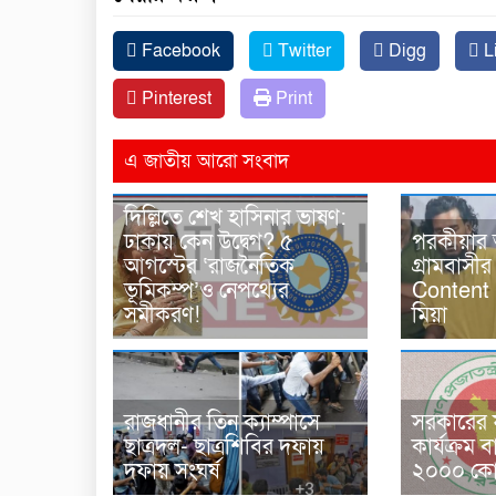
Facebook
Twitter
Digg
L
Pinterest
Print
এ জাতীয় আরো সংবাদ
দিল্লিতে শেখ হাসিনার ভাষণ:
ঢাকায় কেন উদ্বেগ? ৫
পরকীয়ার
আগস্টের ‘রাজনৈতিক
গ্রামবাসী
ভূমিকম্প’ও নেপথ্যের
Content 
সমীকরণ!
মিয়া
রাজধানীর তিন ক্যাম্পাসে
সরকারের ফ
ছাত্রদল- ছাত্রশিবির দফায়
কার্যক্রম ব
দফায় সংঘর্ষ
২০০০ কোট