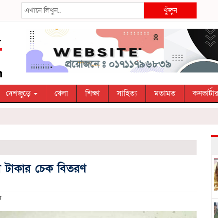
খুঁজুন
দেশজুড়ে
খেলা
শিক্ষা
সাহিত্য
মতামত
কনভার্টা
খ টাকার চেক বিতরণ
ত