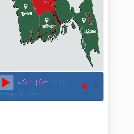
কুড়িগ্রামে বন্যাদুর্গতদের জন্য
বরাদ্দকৃত ৩০ মেট্রিক টন
চাল,একমুঠোও জোটেনি ক্ষতিগ্রস্ত
মানুষের ভাগ্যে
জুলাই ব্যবসা ও হাদি ব্যবসা চালু
রাখতে হবে: মাহমুদা মিতু
দুবাইয়ে কারাগার থেকে মুক্তি
পেয়েছেন পুলিশের সাবেক
মহাপরিদর্শক বেনজীর আহমেদ
FM 88.5
Radiopurbakantho