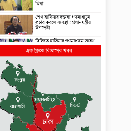
মিয়া
শেখ হাসিনার বক্তব্য গণমাধ্যমে
প্রচার করলে ব্যবস্থা : প্রধানমন্ত্রীর
উপদেষ্টা
দিল্লিতে হাসিনার গণমাধ্যমে ভাষণ
নিয়ে যা বলছে ভারত
এক ক্লিকে বিভাগের খবর
রাজধানীর তিন ক্যাম্পাসে ছাত্রদল-
ছাত্রশিবির দফায় দফায় সংঘর্ষ
সরকারের ফ্যামিলি কার্ড কার্যক্রম
বাস্তবায়নে ব্যয় ২০০০ কোটি টাকা
মোহনগঞ্জে কর্মস্থলেই অসুস্থ-
রক্তবমির পর প্রাণ গেল স্বাস্থ্য
কর্মকর্তার