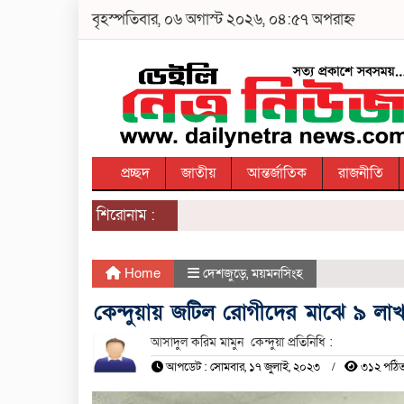
বৃহস্পতিবার, ০৬ অগাস্ট ২০২৬, ০৪:৫৭ অপরাহ্ন
প্রচ্ছদ
জাতীয়
আন্তর্জাতিক
রাজনীতি
শিরোনাম :
Home
দেশজুড়ে
,
ময়মনসিংহ
কেন্দুয়ায় জটিল রোগীদের মাঝে ৯ লা
আসাদুল করিম মামুন কেন্দুয়া প্রতিনিধি :
আপডেট : সোমবার, ১৭ জুলাই, ২০২৩
৩১২ পঠি