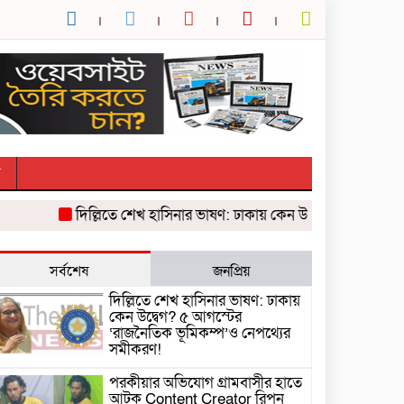
র
দিল্লিতে শেখ হাসিনার ভাষণ: ঢাকায় কেন উদ্বেগ? ৫ আগস্টের ‘রাজ
সর্বশেষ
জনপ্রিয়
দিল্লিতে শেখ হাসিনার ভাষণ: ঢাকায়
কেন উদ্বেগ? ৫ আগস্টের
‘রাজনৈতিক ভূমিকম্প’ও নেপথ্যের
সমীকরণ!
পরকীয়ার অভিযোগ গ্রামবাসীর হাতে
আটক Content Creator রিপন