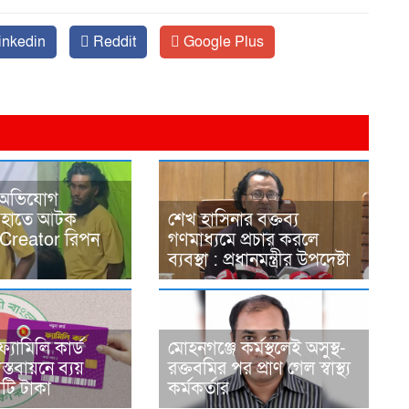
inkedin
Reddit
Google Plus
 অভিযোগ
র হাতে আটক
শেখ হাসিনার বক্তব্য
Creator রিপন
গণমাধ্যমে প্রচার করলে
ব্যবস্থা : প্রধানমন্ত্রীর উপদেষ্টা
্যামিলি কার্ড
মোহনগঞ্জে কর্মস্থলেই অসুস্থ-
াস্তবায়নে ব্যয়
রক্তবমির পর প্রাণ গেল স্বাস্থ্য
ি টাকা
কর্মকর্তার