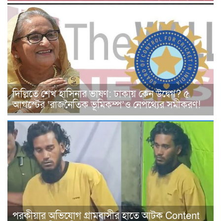
দিল্লিতে শেখ হাসিনার ভাষণ: ঢাকায় কেন উদ্বেগ? ৫
আগস্টের ‘রাজনৈতিক ভূমিকম্প’ও নেপথ্যের সমীকরণ!
পরকীয়ার অভিযোগ গ্রামবাসীর হাতে আটক Content