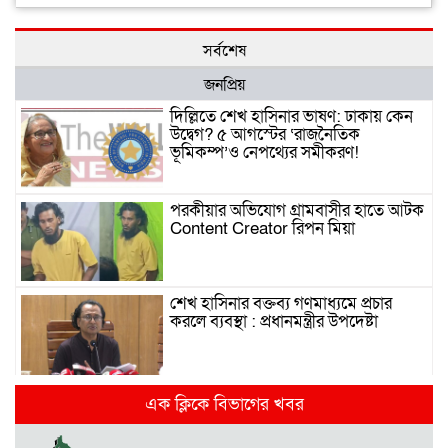
সর্বশেষ
জনপ্রিয়
দিল্লিতে শেখ হাসিনার ভাষণ: ঢাকায় কেন
উদ্বেগ? ৫ আগস্টের ‘রাজনৈতিক
ভূমিকম্প’ও নেপথ্যের সমীকরণ!
পরকীয়ার অভিযোগ গ্রামবাসীর হাতে আটক
Content Creator রিপন মিয়া
শেখ হাসিনার বক্তব্য গণমাধ্যমে প্রচার
করলে ব্যবস্থা : প্রধানমন্ত্রীর উপদেষ্টা
দিল্লিতে হাসিনার গণমাধ্যমে ভাষণ নিয়ে যা
এক ক্লিকে বিভাগের খবর
বলছে ভারত