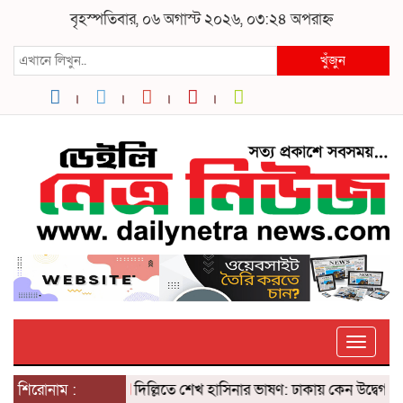
বৃহস্পতিবার, ০৬ অগাস্ট ২০২৬, ০৩:২৪ অপরাহ্ন
খুঁজুন
Toggle
শিরোনাম :
দিল্লিতে শেখ হাসিনার ভাষণ: ঢাকায় কেন উদ্বেগ? ৫ আগ