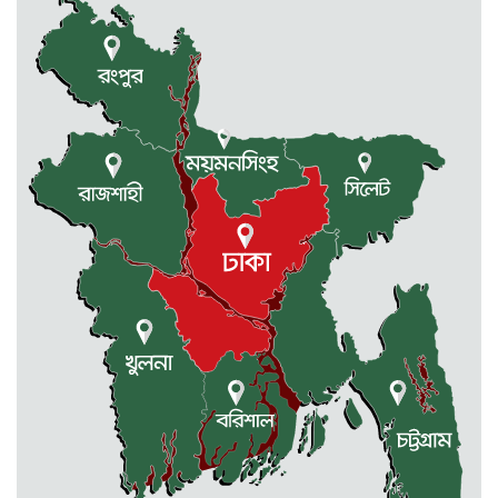
রাজধানীর তিন ক্যাম্পাসে ছাত্রদল-
ছাত্রশিবির দফায় দফায় সংঘর্ষ
সরকারের ফ্যামিলি কার্ড কার্যক্রম
বাস্তবায়নে ব্যয় ২০০০ কোটি টাকা
মোহনগঞ্জে কর্মস্থলেই অসুস্থ- রক্তবমির পর
প্রাণ গেল স্বাস্থ্য কর্মকর্তার
কুড়িগ্রামে বন্যাদুর্গতদের জন্য বরাদ্দকৃত
৩০ মেট্রিক টন চাল,একমুঠোও জোটেনি
ক্ষতিগ্রস্ত মানুষের ভাগ্যে
জুলাই ব্যবসা ও হাদি ব্যবসা চালু রাখতে
হবে: মাহমুদা মিতু