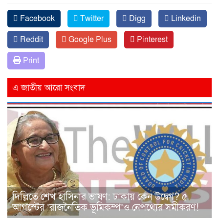
Facebook
Twitter
Digg
Linkedin
Reddit
Google Plus
Pinterest
Print
এ জাতীয় আরো সংবাদ
দিল্লিতে শেখ হাসিনার ভাষণ: ঢাকায় কেন উদ্বেগ? ৫
আগস্টের ‘রাজনৈতিক ভূমিকম্প’ও নেপথ্যের সমীকরণ!