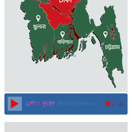
প্রাণ গেল স্বাস্থ্য কর্মকর্তার
কুড়িগ্রামে বন্যাদুর্গতদের জন্য বরাদ্দকৃত
৩০ মেট্রিক টন চাল,একমুঠোও জোটেনি
ক্ষতিগ্রস্ত মানুষের ভাগ্যে
জুলাই ব্যবসা ও হাদি ব্যবসা চালু রাখতে
হবে: মাহমুদা মিতু
দুবাইয়ে কারাগার থেকে মুক্তি পেয়েছেন
পুলিশের সাবেক মহাপরিদর্শক বেনজীর
আহমেদ
FM 88.5
Radiopurbakantho