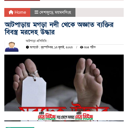
Home
দেশজুড়ে
,
ময়মনসিংহ
আটপাড়ায় মগড়া নদী থেকে অজ্ঞাত ব্যক্তির
বিবস্ত্র মরদেহ উদ্ধার
আটপাড়া প্রতিনিধি :
আপডেট : বৃহস্পতিবার, ১৩ জুলাই, ২০২৩
৩০৪ পঠিত