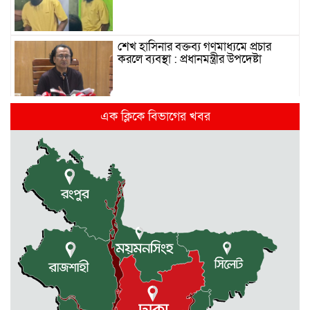
শেখ হাসিনার বক্তব্য গণমাধ্যমে প্রচার
করলে ব্যবস্থা : প্রধানমন্ত্রীর উপদেষ্টা
দিল্লিতে হাসিনার গণমাধ্যমে ভাষণ নিয়ে যা
এক ক্লিকে বিভাগের খবর
বলছে ভারত
রাজধানীর তিন ক্যাম্পাসে ছাত্রদল-
ছাত্রশিবির দফায় দফায় সংঘর্ষ
সরকারের ফ্যামিলি কার্ড কার্যক্রম
বাস্তবায়নে ব্যয় ২০০০ কোটি টাকা
মোহনগঞ্জে কর্মস্থলেই অসুস্থ- রক্তবমির পর