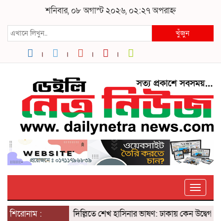
শনিবার, ০৮ অগাস্ট ২০২৬, ০২:২৭ অপরাহ্ন
খুঁজুন
Toggle
শিরোনাম :
দিল্লিতে শেখ হাসিনার ভাষণ: ঢাকায় কেন উদ্বেগ? ৫ আগ