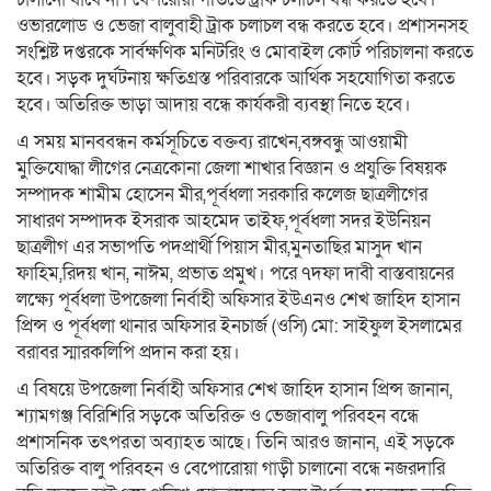
ওভারলোড ও ভেজা বালুবাহী ট্রাক চলাচল বন্ধ করতে হবে। প্রশাসনসহ
সংশ্লিষ্ট দপ্তরকে সার্বক্ষণিক মনিটরিং ও মোবাইল কোর্ট পরিচালনা করতে
হবে। সড়ক দুর্ঘটনায় ক্ষতিগ্রস্ত পরিবারকে আর্থিক সহযোগিতা করতে
হবে। অতিরিক্ত ভাড়া আদায় বন্ধে কার্যকরী ব্যবস্থা নিতে হবে।
এ সময় মানববন্ধন কর্মসূচিতে বক্তব্য রাখেন,বঙ্গবন্ধু আওয়ামী
মুক্তিযোদ্ধা লীগের নেত্রকোনা জেলা শাখার বিজ্ঞান ও প্রযুক্তি বিষয়ক
সম্পাদক শামীম হোসেন মীর,পূর্বধলা সরকারি কলেজ ছাত্রলীগের
সাধারণ সম্পাদক ইসরাক আহমেদ তাইফ,পূর্বধলা সদর ইউনিয়ন
ছাত্রলীগ এর সভাপতি পদপ্রার্থী পিয়াস মীর,মুনতাছির মাসুদ খান
ফাহিম,রিদয় খান, নাঈম, প্রভাত প্রমুখ। পরে ৭দফা দাবী বাস্তবায়নের
লক্ষ্যে পূর্বধলা উপজেলা নির্বাহী অফিসার ইউএনও শেখ জাহিদ হাসান
প্রিন্স ও পূর্বধলা থানার অফিসার ইনচার্জ (ওসি) মো: সাইফুল ইসলামের
বরাবর স্মারকলিপি প্রদান করা হয়।
এ বিষয়ে উপজেলা নির্বাহী অফিসার শেখ জাহিদ হাসান প্রিন্স জানান,
শ্যামগঞ্জ বিরিশিরি সড়কে অতিরিক্ত ও ভেজাবালু পরিবহন বন্ধে
প্রশাসনিক তৎপরতা অব্যাহত আছে। তিনি আরও জানান, এই সড়কে
অতিরিক্ত বালু পরিবহন ও বেপোরোয়া গাড়ী চালানো বন্ধে নজরদারি