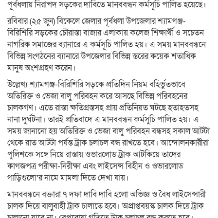
পূর্বধলায় নিরাপদ সড়কের দাবিতে মানববন্ধন কর্মসূচি পালিত হয়েছে।
রবিবার (২৫ জুন) বিকেলে জেলার পূর্বধলা উপজেলার শ্যামগঞ্জ-
বিরিশিরি সড়কের চৌরাস্তা বাজার এলাকায় কলেজ শিক্ষার্থী ও সচেতন
নাগরিক সমাজের ব্যানারে এ কর্মসূচি পালিত হয়। এ সময় মানববন্ধনে
বিভিন্ন সংগঠনের ব্যানারে উপজেলার বিভিন্ন স্তরের কয়েক শতাধিক
মানুষ অংশগ্রহণ করেন।
উল্লেখ্য শ্যামগঞ্জ-বিরিশিরি সড়কে প্রতিদিন নিয়ম বহির্ভুতভাবে
অতিরিক্ত ও ভেজা বালু পরিবহন করে আসছে বিভিন্ন পরিবহনের
চালকগণ। এতে রাস্তা ক্ষতিগ্রস্তসহ প্রায় প্রতিনিয়ত ঘটছে হতাহতসহ
নানা দুর্ঘটনা। তারই প্রতিবাদে এ মানববন্ধন কর্মসুচি পালিত হয়। এ
সময় জানানো হয় অতিরিক্ত ও ভেজা বালু পরিবহন বন্ধসহ সকাল আটটা
থেকে রাত আটটা পর্যন্ত ট্রাক চলাচল বন্ধ রাখতে হবে। আন্দোলনকারীরা
পুলিশকে সঙ্গে নিয়ে রাস্তায় ওভারলোড ট্রাক আটকিয়ে তাদের
কাগজপত্র পরীক্ষা-নিরীক্ষা এবং লাইসেন্স বিহীন ও ওভারলোড
গাড়িগুলো’র নামে মামলা দিতে দেখা যায়।
মানববন্ধনে বক্তারা ৭ দফা দাবি দাবি হলো অভিজ্ঞ ও বৈধ লাইসেন্সারী
চালক দিয়ে বালুবাহী ট্রাক চালাতে হবে। অপ্রাপ্তবয়স্ক চালক দিয়ে ট্রাক
চালানো যাবে না। বেপরোয়া গতিতে ট্রাক চলাচল বন্ধ করতে হবে।