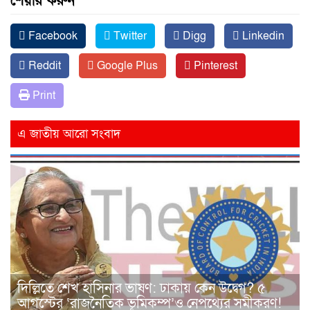
শেয়ার করুন
Facebook
Twitter
Digg
Linkedin
Reddit
Google Plus
Pinterest
Print
এ জাতীয় আরো সংবাদ
দিল্লিতে শেখ হাসিনার ভাষণ: ঢাকায় কেন উদ্বেগ? ৫
আগস্টের ‘রাজনৈতিক ভূমিকম্প’ও নেপথ্যের সমীকরণ!