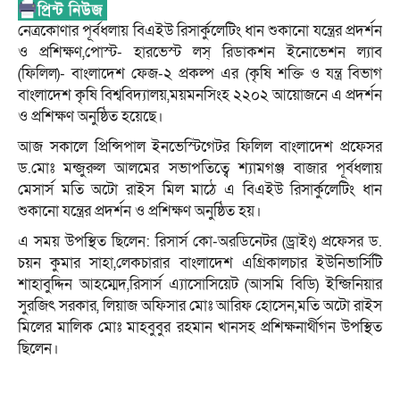
নেত্রকোণার পূর্বধলায় বিএইউ রিসার্কুলেটিং ধান শুকানো যন্ত্রের প্রদর্শন
ও প্রশিক্ষণ,পোস্ট- হারভেস্ট লস্ রিডাকশন ইনোভেশন ল্যাব
(ফিলিল)- বাংলাদেশ ফেজ-২ প্রকল্প এর (কৃষি শক্তি ও যন্ত্র বিভাগ
বাংলাদেশ কৃষি বিশ্ববিদ্যালয়,ময়মনসিংহ ২২০২ আয়োজনে এ প্রদর্শন
ও প্রশিক্ষণ অনুষ্ঠিত হয়েছে।
আজ সকালে প্রিন্সিপাল ইনভেস্টিগেটর ফিলিল বাংলাদেশ প্রফেসর
ড.মোঃ মন্জুরুল আলমের সভাপতিত্বে শ্যামগঞ্জ বাজার পূর্বধলায়
মেসার্স মতি অটো রাইস মিল মাঠে এ বিএইউ রিসার্কুলেটিং ধান
শুকানো যন্ত্রের প্রদর্শন ও প্রশিক্ষণ অনুষ্ঠিত হয়।
এ সময় উপস্থিত ছিলেন: রিসার্স কো-অরডিনেটর (ড্রাইং) প্রফেসর ড.
চয়ন কুমার সাহা,লেকচারার বাংলাদেশ এগ্রিকালচার ইউনিভার্সিটি
শাহাবুদ্দিন আহম্মেদ,রিসার্স এ্যাসোসিয়েট (আসমি বিডি) ইন্জিনিয়ার
সুরজিৎ সরকার, লিয়াজ অফিসার মোঃ আরিফ হোসেন,মতি অটো রাইস
মিলের মালিক মোঃ মাহবুবুর রহমান খানসহ প্রশিক্ষনার্থীগন উপস্থিত
ছিলেন।