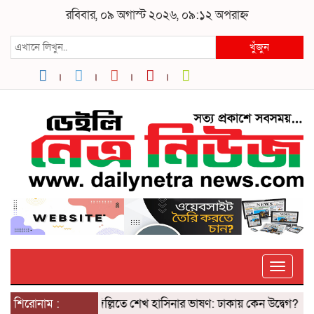
রবিবার, ০৯ অগাস্ট ২০২৬, ০৯:১২ অপরাহ্ন
খুঁজুন
Toggle
শিরোনাম :
দিল্লিতে শেখ হাসিনার ভাষণ: ঢাকায় কেন উদ্বেগ? ৫ আগস্টে