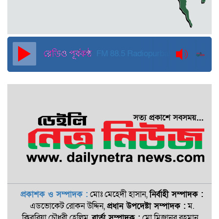
দুবাইয়ে কারাগার থেকে মুক্তি পেয়েছেন
পুলিশের সাবেক মহাপরিদর্শক বেনজীর
আহমেদ
FM 88.5
Radiopurbakantho
প্রকাশক ও সম্পাদক :
মোঃ মেহেদী হাসান,
নির্বাহী সম্পাদক :
এডভোকেট রোকন ‍উদ্দিন,
প্রধান উপদেষ্টা সম্পাদক :
ম.
কিবরিয়া চৌধুরী হেলিম,
বার্তা সম্পাদক :
মো.মিজানুর রহমান,