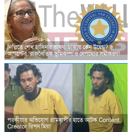
দিল্লিতে শেখ হাসিনার ভাষণ: ঢাকায় কেন উদ্বেগ? ৫
আগস্টের ‘রাজনৈতিক ভূমিকম্প’ও নেপথ্যের সমীকরণ!
পরকীয়ার অভিযোগ গ্রামবাসীর হাতে আটক Content
Creator রিপন মিয়া