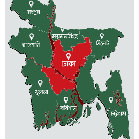
রাজধানীর তিন ক্যাম্পাসে ছাত্রদল-
ছাত্রশিবির দফায় দফায় সংঘর্ষ
সরকারের ফ্যামিলি কার্ড কার্যক্রম
বাস্তবায়নে ব্যয় ২০০০ কোটি টাকা
মোহনগঞ্জে কর্মস্থলেই অসুস্থ- রক্তবমির পর
প্রাণ গেল স্বাস্থ্য কর্মকর্তার
কুড়িগ্রামে বন্যাদুর্গতদের জন্য বরাদ্দকৃত
৩০ মেট্রিক টন চাল,একমুঠোও জোটেনি
ক্ষতিগ্রস্ত মানুষের ভাগ্যে
জুলাই ব্যবসা ও হাদি ব্যবসা চালু রাখতে
হবে: মাহমুদা মিতু