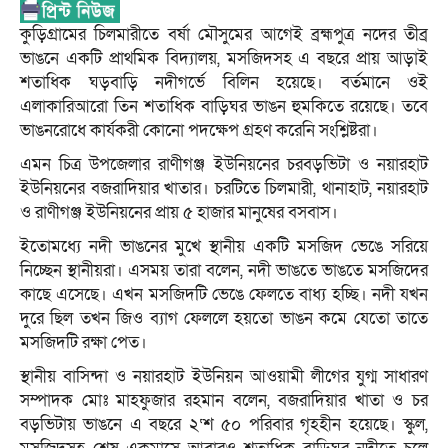
কুড়িগ্রামের চিলমারীতে বর্ষা মৌসুমের আগেই ব্রহ্মপুত্র নদের তীব্র
ভাঙনে একটি প্রাথমিক বিদ্যালয়, মসজিদসহ এ বছরে প্রায় আড়াই
শতাধিক ঘড়বাড়ি নদীগর্ভে বিলিন হয়েছে। বর্তমানে ওই
এলাকারিআরো তিন শতাধিক বাড়িঘর ভাঙন হুমকিতে রয়েছে। তবে
ভাঙনরোধে কার্যকরী কোনো পদক্ষেপ গ্রহণ করেনি সংশ্লিষ্টরা।
এমন চিত্র উপজেলার রাণীগঞ্জ ইউনিয়নের চরবড়ভিটা ও নয়ারহাট
ইউনিয়নের বজরাদিয়ার খাতার। চরটিতে চিলমারী, থানাহাট, নয়ারহাট
ও রাণীগঞ্জ ইউনিয়নের প্রায় ৫ হাজার মানুষের বসবাস।
ইতোমধ্যে নদী ভাঙনের মুখে স্থানীয় একটি মসজিদ ভেঙে সরিয়ে
নিচ্ছেন স্থানীয়রা। এসময় তারা বলেন, নদী ভাঙতে ভাঙতে মসজিদের
কাছে এসেছে। এখন মসজিদটি ভেঙে ফেলতে বাধ্য হচ্ছি। নদী যখন
দুরে ছিল তখন জিও ব্যাগ ফেললে হয়তো ভাঙন কমে যেতো তাতে
মসজিদটি রক্ষা পেত।
স্থানীয় বাসিন্দা ও নয়ারহাট ইউনিয়ন আওয়ামী লীগের যুগ্ম সাধারণ
সম্পাদক মোঃ মাহফুজার রহমান বলেন, বজরাদিয়ার খাতা ও চর
বড়ভিটায় ভাঙনে এ বছরে ২‘শ ৫০ পরিবার গৃহহীন হয়েছে। স্কুল,