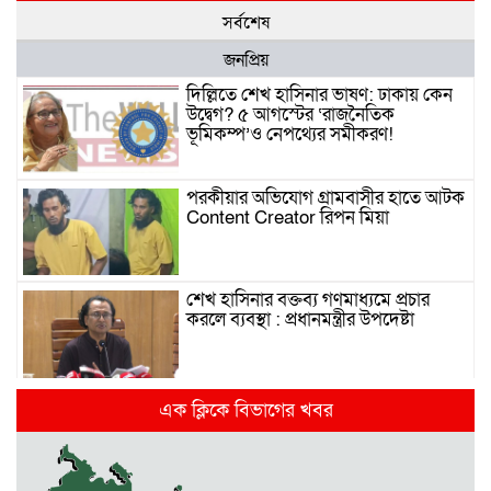
সর্বশেষ
জনপ্রিয়
দিল্লিতে শেখ হাসিনার ভাষণ: ঢাকায় কেন
উদ্বেগ? ৫ আগস্টের ‘রাজনৈতিক
ভূমিকম্প’ও নেপথ্যের সমীকরণ!
পরকীয়ার অভিযোগ গ্রামবাসীর হাতে আটক
Content Creator রিপন মিয়া
শেখ হাসিনার বক্তব্য গণমাধ্যমে প্রচার
করলে ব্যবস্থা : প্রধানমন্ত্রীর উপদেষ্টা
দিল্লিতে হাসিনার গণমাধ্যমে ভাষণ নিয়ে যা
এক ক্লিকে বিভাগের খবর
বলছে ভারত