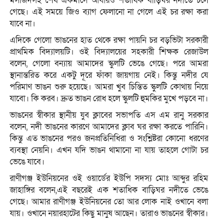
মসজিদসহ শেষ একমাসে আবারও শতাধিক বাড়িঘর নদীতে চলে
গেছে। এই সময়ে জিও ব্যাগ ফেলানো না গেলে এই চর রক্ষা করা
যাবে না।
এদিকে গেলো ভাঙনের হাত থেকে রক্ষা পায়নি চর বড়ভিটা সরকারী
প্রাথমিক বিদ্যালয়টি। ওই বিদ্যালয়ের সহকারী শিক্ষক রেজাউল
বলেন, গেলো বন্যায় আমাদের স্কুলটি ভেঙে গেছে। পরে আমরা
স্থানান্তরিত করে একটু দূরে ফাঁকা জায়গায় নেই। কিন্তু নদীর যে
পরিমাণ ভাঙন শুরু হয়েছে। আমরা খুব চিন্তিত স্কুলটি কোথায় নিয়ে
যাবো। কি করব। দ্রুত ভাঙন রোধ হলে স্কুলটি হুমকির মুখে পড়বে না।
ভাঙনের স্বীকার স্থানীয় যুব ক্লাবের সভাপতি এস এম রানু সরকার
বলেন, নদী ভাঙনের কারণে আমাদের ক্লাব ঘর রক্ষা করতে পারিনি।
কিন্তু এত ভাঙনের পরও জনপ্রতিনিধিরা ও সংশ্লিষ্টরা কোনো ধরণের
ব্যবস্থা নেয়নি। এখন যদি ভাঙন থামানো না যায় তাহলে গোটা চর
ভেঙে যাবে।
রাণীগঞ্জ ইউনিয়নের ওই ওয়ার্ডের ইউপি সদস্য মোঃ আব্দুর রহিম
জাহাঙ্গির বলেন,এই বছরেই এক শতাধিক বাড়িঘর নদীতে ভেঙে
গেছে। আমার রাণীগঞ্জ ইউনিয়নের তো আর লোক নাই ওখানে বলা
যায়। ওখানে নয়ারহাটের কিছু মানুষ আছেন। তারাও ভাঙনের স্বীকার।