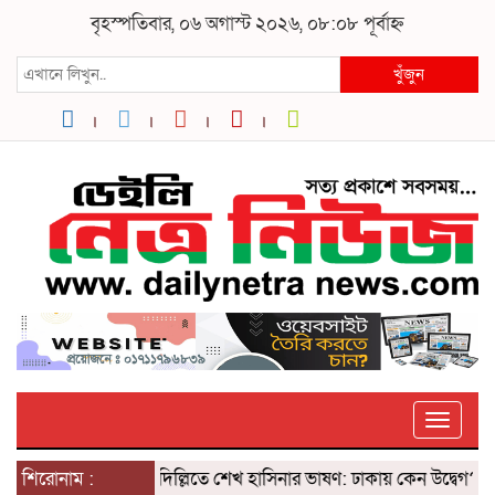
বৃহস্পতিবার, ০৬ অগাস্ট ২০২৬, ০৮:০৮ পূর্বাহ্ন
খুঁজুন
Toggle
শিরোনাম :
দিল্লিতে শেখ হাসিনার ভাষণ: ঢাকায় কেন উদ্বেগ? ৫ আগস