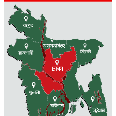
রাজধানীর তিন ক্যাম্পাসে ছাত্রদল-
ছাত্রশিবির দফায় দফায় সংঘর্ষ
সরকারের ফ্যামিলি কার্ড কার্যক্রম
বাস্তবায়নে ব্যয় ২০০০ কোটি টাকা
মোহনগঞ্জে কর্মস্থলেই অসুস্থ- রক্তবমির পর
প্রাণ গেল স্বাস্থ্য কর্মকর্তার
কুড়িগ্রামে বন্যাদুর্গতদের জন্য বরাদ্দকৃত
৩০ মেট্রিক টন চাল,একমুঠোও জোটেনি
ক্ষতিগ্রস্ত মানুষের ভাগ্যে