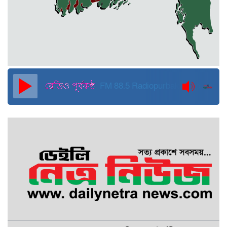
জুলাই ব্যবসা ও হাদি ব্যবসা চালু রাখতে
হবে: মাহমুদা মিতু
দুবাইয়ে কারাগার থেকে মুক্তি পেয়েছেন
পুলিশের সাবেক মহাপরিদর্শক বেনজীর
আহমেদ
FM 88.5
Radiopurbakantho