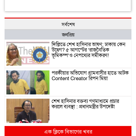
সর্বশেষ
জনপ্রিয়
দিল্লিতে শেখ হাসিনার ভাষণ: ঢাকায় কেন
উদ্বেগ? ৫ আগস্টের ‘রাজনৈতিক
ভূমিকম্প’ও নেপথ্যের সমীকরণ!
পরকীয়ার অভিযোগ গ্রামবাসীর হাতে আটক
Content Creator রিপন মিয়া
শেখ হাসিনার বক্তব্য গণমাধ্যমে প্রচার
করলে ব্যবস্থা : প্রধানমন্ত্রীর উপদেষ্টা
দিল্লিতে হাসিনার গণমাধ্যমে ভাষণ নিয়ে যা
এক ক্লিকে বিভাগের খবর
বলছে ভারত