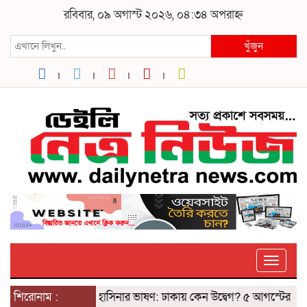
রবিবার, ০৯ অগাস্ট ২০২৬, ০৪:৩৪ অপরাহ্ন
খুঁজুন
Toggle
শিরোনাম :
দিল্লিতে শেখ হাসিনার ভাষণ: ঢাকায় কেন উদ্বেগ? ৫ আগস্টের ‘রাজনৈ