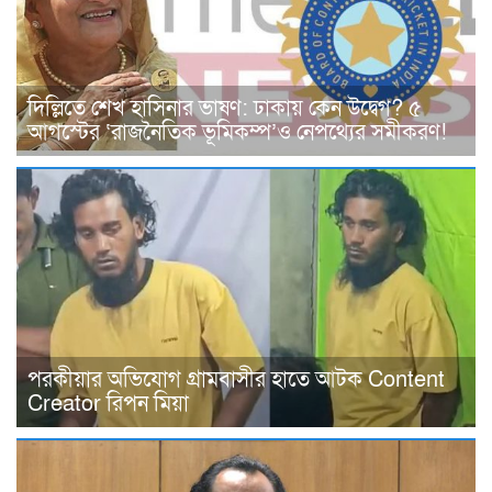
দিল্লিতে শেখ হাসিনার ভাষণ: ঢাকায় কেন উদ্বেগ? ৫
আগস্টের ‘রাজনৈতিক ভূমিকম্প’ও নেপথ্যের সমীকরণ!
পরকীয়ার অভিযোগ গ্রামবাসীর হাতে আটক Content
Creator রিপন মিয়া