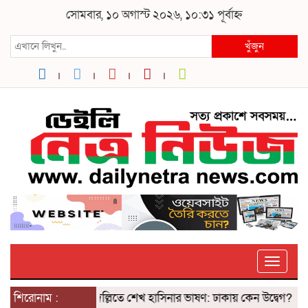
সোমবার, ১০ অগাস্ট ২০২৬, ১০:৩১ পূর্বাহ্ন
খুঁজুন
Toggle
শিরোনাম :
দিল্লিতে শেখ হাসিনার ভাষণ: ঢাকায় কেন উদ্বেগ? ৫ আগস্