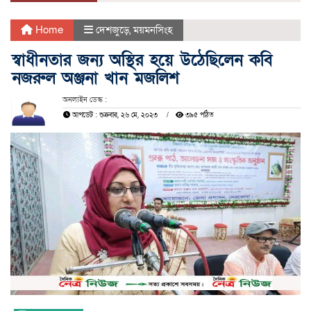
Home
দেশজুড়ে
,
ময়মনসিংহ
স্বাধীনতার জন্য অস্থির হয়ে উঠেছিলেন কবি
নজরুল অঞ্জনা খান মজলিশ
অনলাইন ডেস্ক :
আপডেট : শুক্রবার, ২৬ মে, ২০২৩
৩৯৫ পঠিত