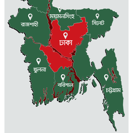
সরকারের ফ্যামিলি কার্ড কার্যক্রম
বাস্তবায়নে ব্যয় ২০০০ কোটি টাকা
মোহনগঞ্জে কর্মস্থলেই অসুস্থ- রক্তবমির পর
প্রাণ গেল স্বাস্থ্য কর্মকর্তার
কুড়িগ্রামে বন্যাদুর্গতদের জন্য বরাদ্দকৃত
৩০ মেট্রিক টন চাল,একমুঠোও জোটেনি
ক্ষতিগ্রস্ত মানুষের ভাগ্যে
জুলাই ব্যবসা ও হাদি ব্যবসা চালু রাখতে
হবে: মাহমুদা মিতু
দুবাইয়ে কারাগার থেকে মুক্তি পেয়েছেন
পুলিশের সাবেক মহাপরিদর্শক বেনজীর