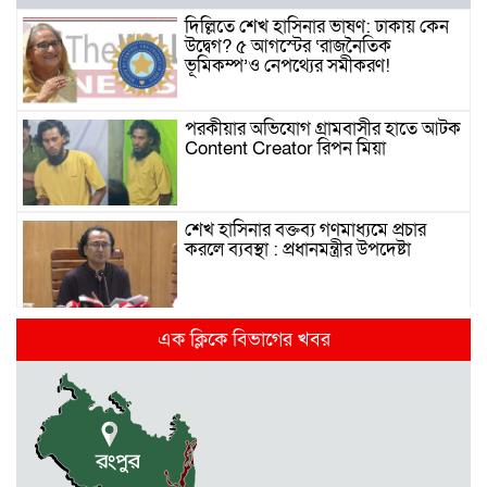
দিল্লিতে শেখ হাসিনার ভাষণ: ঢাকায় কেন
উদ্বেগ? ৫ আগস্টের ‘রাজনৈতিক
ভূমিকম্প’ও নেপথ্যের সমীকরণ!
পরকীয়ার অভিযোগ গ্রামবাসীর হাতে আটক
Content Creator রিপন মিয়া
শেখ হাসিনার বক্তব্য গণমাধ্যমে প্রচার
করলে ব্যবস্থা : প্রধানমন্ত্রীর উপদেষ্টা
দিল্লিতে হাসিনার গণমাধ্যমে ভাষণ নিয়ে যা
এক ক্লিকে বিভাগের খবর
বলছে ভারত
রাজধানীর তিন ক্যাম্পাসে ছাত্রদল-
ছাত্রশিবির দফায় দফায় সংঘর্ষ