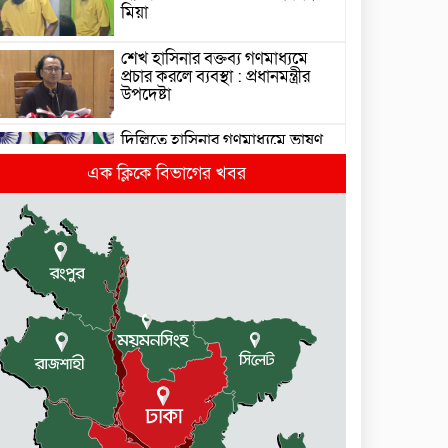
মিয়া
শেখ হাসিনার বক্তব্য গণমাধ্যমে
প্রচার করলে ব্যবস্থা : প্রধানমন্ত্রীর
উপদেষ্টা
দিল্লিতে হাসিনার গণমাধ্যমে ভাষণ
নিয়ে যা বলছে ভারত
এক ক্লিকে বিভাগের খবর
রাজধানীর তিন ক্যাম্পাসে ছাত্রদল-
ছাত্রশিবির দফায় দফায় সংঘর্ষ
সরকারের ফ্যামিলি কার্ড কার্যক্রম
বাস্তবায়নে ব্যয় ২০০০ কোটি টাকা
মোহনগঞ্জে কর্মস্থলেই অসুস্থ-
রক্তবমির পর প্রাণ গেল স্বাস্থ্য
কর্মকর্তার