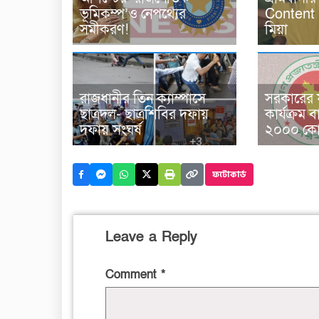
ভূমিকম্প’ও নেপথ্যের
Content 
সমীকরণ!
মিয়া
রাজধানীর তিন ক্যাম্পাসে
সরকারের ফ
ছাত্রদল- ছাত্রশিবির দফায়
কার্যক্রম ব
দফায় সংঘর্ষ
২০০০ কোট
ফটোকার্ড
Leave a Reply
Comment
*