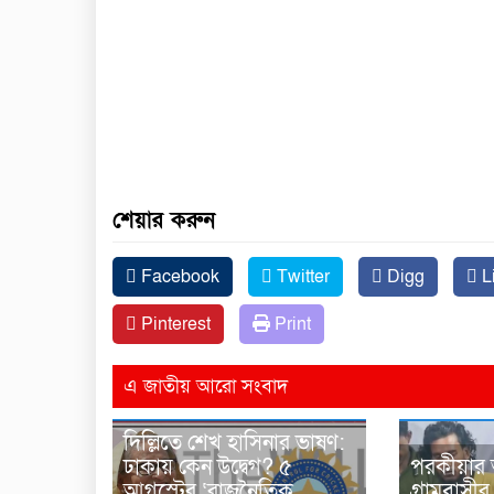
শেয়ার করুন
Facebook
Twitter
Digg
L
Pinterest
Print
এ জাতীয় আরো সংবাদ
দিল্লিতে শেখ হাসিনার ভাষণ:
ঢাকায় কেন উদ্বেগ? ৫
পরকীয়ার
আগস্টের ‘রাজনৈতিক
গ্রামবাসী