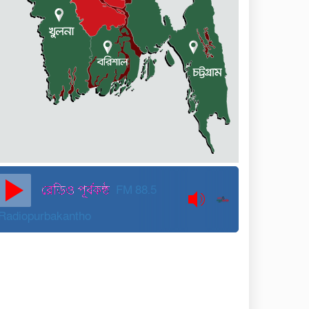
কুড়িগ্রামে বন্যাদুর্গতদের জন্য
বরাদ্দকৃত ৩০ মেট্রিক টন
চাল,একমুঠোও জোটেনি ক্ষতিগ্রস্ত
মানুষের ভাগ্যে
জুলাই ব্যবসা ও হাদি ব্যবসা চালু
রাখতে হবে: মাহমুদা মিতু
দুবাইয়ে কারাগার থেকে মুক্তি
পেয়েছেন পুলিশের সাবেক
মহাপরিদর্শক বেনজীর আহমেদ
FM 88.5
Radiopurbakantho