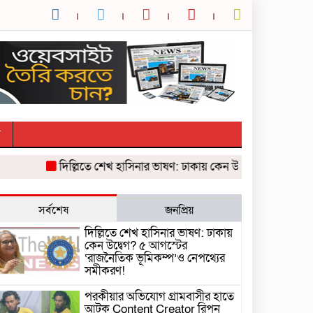
র
দিল্লিতে শেখ হাসিনার ভাষণ: ঢাকায় কেন উদ্বেগ? ৫ আগস্টের ‘রা
সর্বশেষ
জনপ্রিয়
দিল্লিতে শেখ হাসিনার ভাষণ: ঢাকায়
কেন উদ্বেগ? ৫ আগস্টের
‘রাজনৈতিক ভূমিকম্প’ও নেপথ্যের
সমীকরণ!
পরকীয়ার অভিযোগ গ্রামবাসীর হাতে
আটক Content Creator রিপন