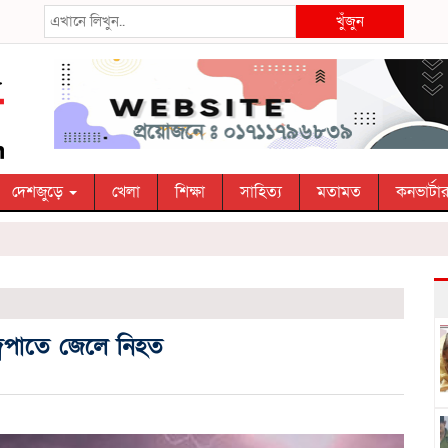
খুঁজুন
দেশজুড়ে
খেলা
শিক্ষা
সাহিত্য
মতামত
কনভার্টা
্রপাতে জেলে নিহত