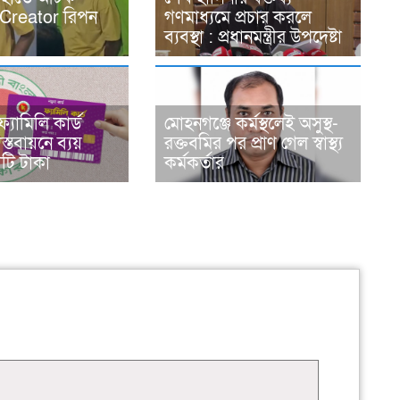
Creator রিপন
গণমাধ্যমে প্রচার করলে
ব্যবস্থা : প্রধানমন্ত্রীর উপদেষ্টা
্যামিলি কার্ড
মোহনগঞ্জে কর্মস্থলেই অসুস্থ-
াস্তবায়নে ব্যয়
রক্তবমির পর প্রাণ গেল স্বাস্থ্য
ি টাকা
কর্মকর্তার