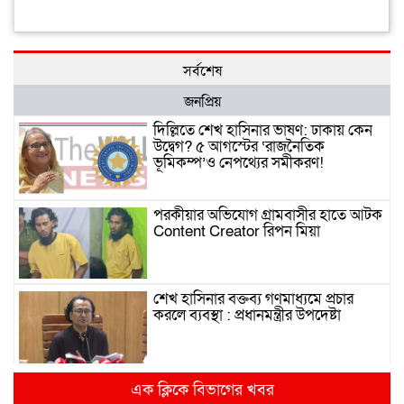
সর্বশেষ
জনপ্রিয়
দিল্লিতে শেখ হাসিনার ভাষণ: ঢাকায় কেন
উদ্বেগ? ৫ আগস্টের ‘রাজনৈতিক
ভূমিকম্প’ও নেপথ্যের সমীকরণ!
পরকীয়ার অভিযোগ গ্রামবাসীর হাতে আটক
Content Creator রিপন মিয়া
শেখ হাসিনার বক্তব্য গণমাধ্যমে প্রচার
করলে ব্যবস্থা : প্রধানমন্ত্রীর উপদেষ্টা
দিল্লিতে হাসিনার গণমাধ্যমে ভাষণ নিয়ে যা
এক ক্লিকে বিভাগের খবর
বলছে ভারত