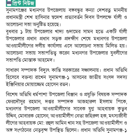
সুনামগঞ্জের মধ্যনগর উপজেলায় বঙ্গবন্ধুর কন্যা দেশরত্ন মাননীয়
প্রধানমন্ত্রী শেখ হাসিনার স্বদেশ প্রত্যাবর্তন দিবস উপলক্ষে র্যালী ও
আলোচনা সভা অনুষ্টিত হয়েছে।
বুধবার ১ টায় উপজেলার খাদ্য গুদামের সামন হতে একটি র্যালী
উপজেলার প্রধান প্রধান সড়ক প্রদক্ষীণ শেষে মধ্যনগর উপজেলা
আওয়ামীলীগের দলীয় কার্যালয় এসে আলোচনা সভায় মিলিত হয়।
আলোচনা সভায় সভাপতিত্ব করেন মধ্যনগর উপজেলার যুবলীগের
সভাপতি মোস্তাক আহমেদ।
সাধারণ সম্পাদক বিদ্যুৎ কান্তি সরকারের সঞ্চালনায়। প্রধান অতিথি
হিসেবে বক্তব্য রাখেন সুনামগঞ্জ-১ আসনের জাতীয় সংসদ সদস্য
ইঞ্জিনিয়ার মোয়াজ্জেম হোসেন রতন।
বিশেষ অতিথি ধর্মপাশা উপজেলা বিঞ্জান ও প্রযুক্তি বিষয়ক সম্পাদক
ফেরদৌসুর রহমান, দপ্তর সম্পাদক আজহারুল ইসলাম পিকে,
মধ্যনগর উপজেলা আওয়ামীলীগের সাবেক যুগ্ন আহবায়ক কুতুব
উদ্দিন, মোবারক হোসেন, আওয়ামীলীগ নেতা জহিরুল হক, মৎস্যজীবী
লীগের আহবায়ক মো: রহুল আমিন খান সহ উপজেলা আওয়ামীলীগ ও
অঙ্গ সংগঠনের নেতৃবৃন্দ উপস্থিত ছিলেন। প্রধান অতিথি সুনামগঞ্জ-১