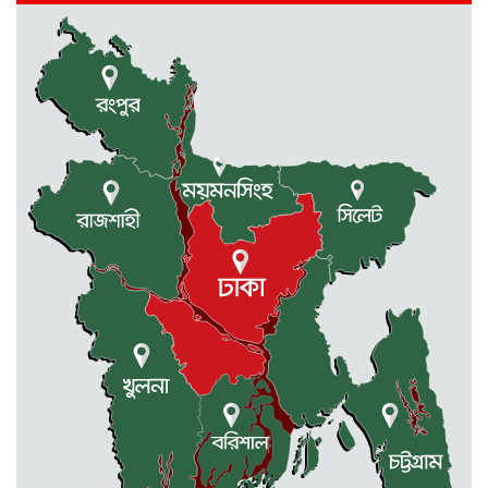
রাজধানীর তিন ক্যাম্পাসে ছাত্রদল-
ছাত্রশিবির দফায় দফায় সংঘর্ষ
সরকারের ফ্যামিলি কার্ড কার্যক্রম
বাস্তবায়নে ব্যয় ২০০০ কোটি টাকা
মোহনগঞ্জে কর্মস্থলেই অসুস্থ- রক্তবমির পর
প্রাণ গেল স্বাস্থ্য কর্মকর্তার
কুড়িগ্রামে বন্যাদুর্গতদের জন্য বরাদ্দকৃত
৩০ মেট্রিক টন চাল,একমুঠোও জোটেনি
ক্ষতিগ্রস্ত মানুষের ভাগ্যে
জুলাই ব্যবসা ও হাদি ব্যবসা চালু রাখতে