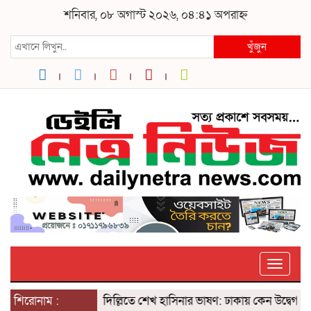
শনিবার, ০৮ অগাস্ট ২০২৬, ০৪:৪১ অপরাহ্ন
খুঁজুন
Toggle
শিরোনাম :
দিল্লিতে শেখ হাসিনার ভাষণ: ঢাকায় কেন উদ্বেগ? ৫ আগ