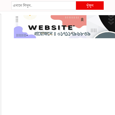
খুঁজুন